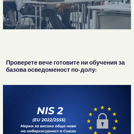
Израства
й с
Проверете вече готовите ни обучения за
базова осведоменост по-долу:
Flexible
Bit
Academy
Разгледай