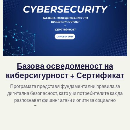
Базова осведоменост на
киберсигурност + Сертификат
Програмата представя фундаментални правила за
дигитална безопасност, като учи потребителите как да
разпознават фишинг атаки и опити за социално
инженерство. Включени са практически насоки за защита
при работа от разстояние, създаване на силни пароли и
безопасно сърфиране в мрежата.