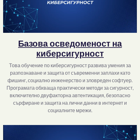
Базова осведоменост на
киберсигурност
Това обучение по киберсигурност развива умения за
разпознаване и защита от съвременни заплахи като
фишинг, социално инженерство и зловреден софтуер.
Програмата обхваща практически методи за сигурност,
включително двуфакторна автентикация, безопасно
сърфиране и защита на лични данни в интернет и
социалните мрежи.