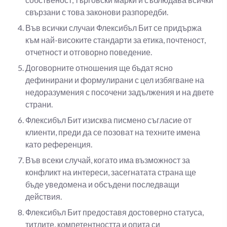
свързани с това законови разпоредби.
Във всички случаи Флексибъл Бит се придържа
към най-високите стандарти за етика, почтеност,
отчетност и отговорно поведение.
Договорните отношения ще бъдат ясно
дефинирани и формулирани с цел избягване на
недоразумения с посочени задължения и на двете
страни.
Флексибъл Бит изисква писмено съгласие от
клиенти, преди да се позоват на техните имена
като референция.
Във всеки случай, когато има възможност за
конфликт на интереси, засегнатата страна ще
бъде уведомена и обсъдени последващи
действия.
Флексибъл Бит предоставя достоверно статуса,
титлите, компетентността и опита си