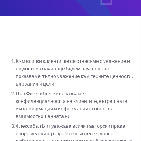
Към всички клиенти ще се отнасяме с уважение и
по достоен начин, ще бъдем почтени, ще
показваме пълно уважение към техните ценности,
вярвания и цели
Във Флексибъл Бит спазваме
конфиденциалността на клиентите, вътрешната
им информация и информацията обект на
взаимоотношенията ни
Флексибъл Бит уважава всички авторски права,
споразумения, разработки, интелектуална
собственост, търговски марки и съблюдава всички