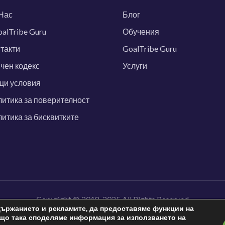
Нас
Блог
alTribe Guru
Обучения
такти
GoalTribe Guru
чен кодекс
Услуги
щи условия
итика за поверителност
итика за бисквитките
Copyright © 2018-2025 All Rights Reserved
държанието и рекламите, да предоставяме функции на
що така споделяме информация за използването на