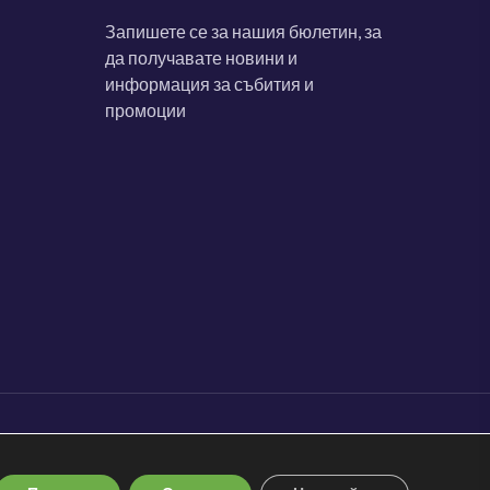
Запишете се за нашия бюлетин, за
да получавате новини и
информация за събития и
промоции