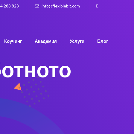
4 288 828
info@flexiblebit.com
Коучинг
Академия
Услуги
Блог
ботното