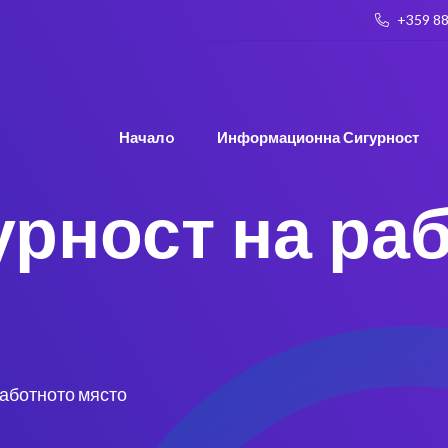
+359 88
Началo
Информационна Сигурност
урност на ра
работното място