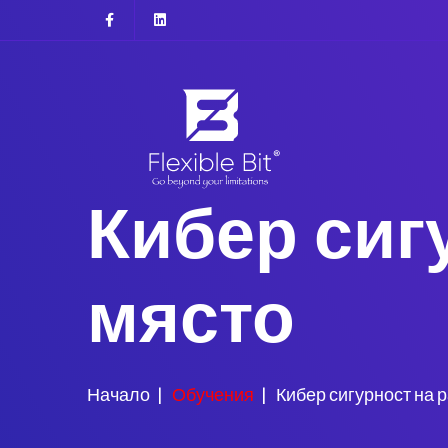
Кибер сиг
място
Начало
Обучения
Кибер сигурност на 