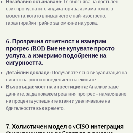
Незабавно осъзнаване:
Тя обяснява на достъпен
език пропуснатите индикатори за измама точно в
момента, когато вниманието е най-изострено,
гарантирайки трайно запомняне на урока.
6. Прозрачна отчетност и измерим
прогрес (ROI) Вие не купувате просто
услуга, а измеримо подобрение на
сигурността.
Детайлни доклади:
Получавате ясна визуализация на
нивото на риск и поведението на екипите.
Възвръщаемост на инвестицията:
Анализираме
данните, за да покажем реалния прогрес – намаляване
на процента успешните атаки и увеличаване на
бдителността във времето.
7. Холистичен модел с vCISO интеграция