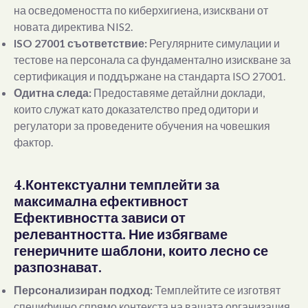
на осведомеността по киберхигиена, изисквани от
новата директива NIS2.
ISO 27001 съответствие:
Регулярните симулации и
тестове на персонала са фундаментално изискване за
сертификация и поддържане на стандарта ISO 27001.
Одитна следа:
Предоставяме детайлни доклади,
които служат като доказателство пред одитори и
регулатори за проведените обучения на човешкия
фактор.
4.Контекстуални темплейти за
максимална ефективност
Ефективността зависи от
релевантността. Ние избягваме
генеричните шаблони, които лесно се
разпознават.
Персонализиран подход:
Темплейтите се изготвят
специфично спрямо контекста на вашата организация,