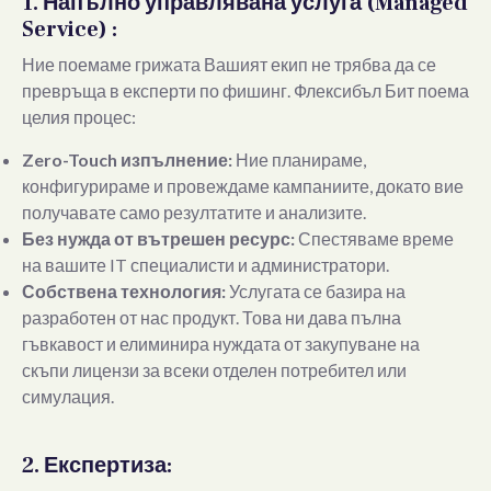
1. Напълно управлявана услуга (Managed
Service) :
Ние поемаме грижата Вашият екип не трябва да се
превръща в експерти по фишинг. Флексибъл Бит поема
целия процес:
Zero-Touch изпълнение:
Ние планираме,
конфигурираме и провеждаме кампаниите, докато вие
получавате само резултатите и анализите.
Без нужда от вътрешен ресурс:
Спестяваме време
на вашите IT специалисти и администратори.
Собствена технология:
Услугата се базира на
разработен от нас продукт. Това ни дава пълна
гъвкавост и елиминира нуждата от закупуване на
скъпи лицензи за всеки отделен потребител или
симулация.
2. Експертиза: