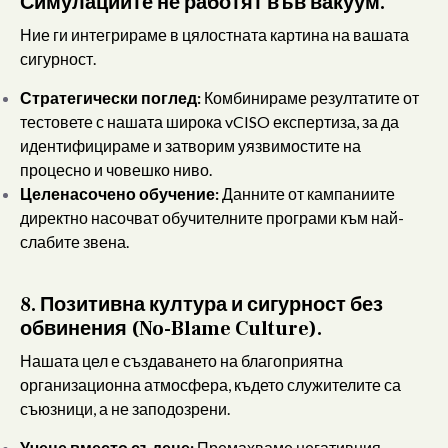
Симулациите не работят във вакуум.
Ние ги интегрираме в цялостната картина на вашата
сигурност.
Стратегически поглед:
Комбинираме резултатите от
тестовете с нашата широка vCISO експертиза, за да
идентифицираме и затворим уязвимостите на
процесно и човешко ниво.
Целенасочено обучение:
Данните от кампаниите
директно насочват обучителните програми към най-
слабите звена.
8. Позитивна култура и сигурност без
обвинения (No-Blame Culture).
Нашата цел е създаването на благоприятна
организационна атмосфера, където служителите са
съюзници, а не заподозрени.
Учене вместо съдене:
Премахваме негативния