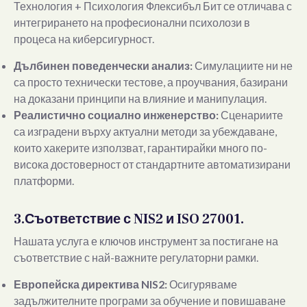
Технология + Психология Флексибъл Бит се отличава с
интегрирането на професионални психолози в
процеса на киберсигурност.
Дълбинен поведенчески анализ:
Симулациите ни не
са просто технически тестове, а проучвания, базирани
на доказани принципи на влияние и манипулация.
Реалистично социално инженерство:
Сценариите
са изградени върху актуални методи за убеждаване,
които хакерите използват, гарантирайки много по-
висока достоверност от стандартните автоматизирани
платформи.
3.Съответствие с NIS2 и ISO 27001.
Нашата услуга е ключов инструмент за постигане на
съответствие с най-важните регулаторни рамки.
Европейска директива NIS2:
Осигуряваме
задължителните програми за обучение и повишаване