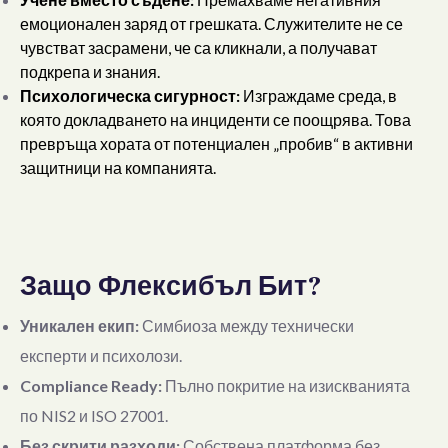
емоционален заряд от грешката. Служителите не се
чувстват засрамени, че са кликнали, а получават
подкрепа и знания.
Психологическа сигурност:
Изграждаме среда, в
която докладването на инциденти се поощрява. Това
превръща хората от потенциален „пробив“ в активни
защитници на компанията.
Защо Флексибъл Бит?
Уникален екип:
Симбиоза между технически
експерти и психолози.
Compliance Ready:
Пълно покритие на изискванията
по NIS2 и ISO 27001.
Без скрити разходи:
Собствена платформа без