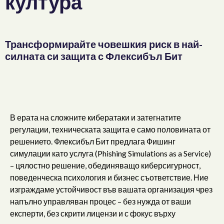
култура
Трансформирайте човешкия риск в най-
силната си защита с Флексибъл Бит
В ерата на сложните кибератаки и затегнатите
регулации, техническата защита е само половината от
решението. Флексибъл Бит предлага Фишинг
симулации като услуга (Phishing Simulations as a Service)
– цялостно решение, обединяващо киберсигурност,
поведенческа психология и бизнес съответствие. Ние
изграждаме устойчивост във вашата организация чрез
напълно управляван процес – без нужда от ваши
експерти, без скрити лицензи и с фокус върху